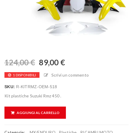
124,00
€
89,00
€
Scrivi un commento
1 DISPONIBILI
SKU:
R-KITRMZ-OEM-518
Kit plastiche Suzuki Rmz 450 .
AGGIUNGI AL CARRELLO
Categorie:
MX/ENDURO
,
Plastiche
,
RICAMBI MOTO