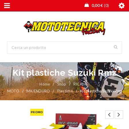
0,00
€
0
Kit plastiche Suzuki Rmz
Home
/
Shop
/
RICAMBI
MOTO
/
MX/ENDURO
/
Plastiche
/
Kit plastiche Suzuki Rmz
PROMO