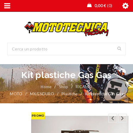
0,00
€
0
Kit plastiche Gas Gas
Home
/
Shop
/
RICAMBI
MOTO
/
MX/ENDURO
/
Plastiche
/
Kit plastiche Gas Gas
PROMO