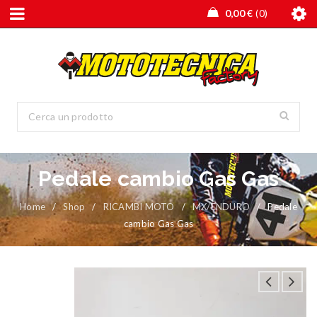
0,00
€
0
Pedale cambio Gas Gas
Home
/
Shop
/
RICAMBI MOTO
/
MX/ENDURO
/
Pedale
cambio Gas Gas