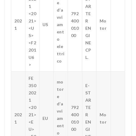
e
1
AR
d’a
<20
792
TE
vvi
202
21>
400
R
Mo
US
am
1
<U
010
EN
tor
ent
S>
00
GI
o
<F2
NE
ele
201
CP
ttri
U6
L.
co
>
FE
mo
350
E-
tor
202
ST
e
1
AR
d’a
<20
792
TE
vvi
202
21>
400
R
Mo
EU
am
1
<E
010
EN
tor
ent
U>
00
GI
o