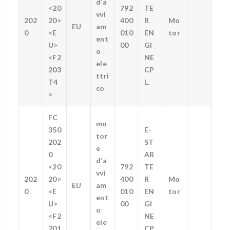
d’a
<20
792
TE
vvi
202
20>
400
R
Mo
EU
am
0
<E
010
EN
tor
ent
U>
00
GI
o
<F2
NE
ele
203
CP
ttri
T4
L.
co
>
FC
mo
350
E-
tor
202
ST
e
0
AR
d’a
<20
792
TE
vvi
202
20>
400
R
Mo
EU
am
0
<E
010
EN
tor
ent
U>
00
GI
o
<F2
NE
ele
201
CP