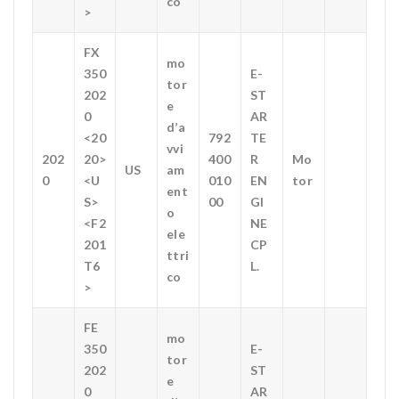
co
>
FX
mo
350
E-
tor
202
ST
e
0
AR
d’a
<20
792
TE
vvi
202
20>
400
R
Mo
US
am
0
<U
010
EN
tor
ent
S>
00
GI
o
<F2
NE
ele
201
CP
ttri
T6
L.
co
>
FE
mo
350
E-
tor
202
ST
e
0
AR