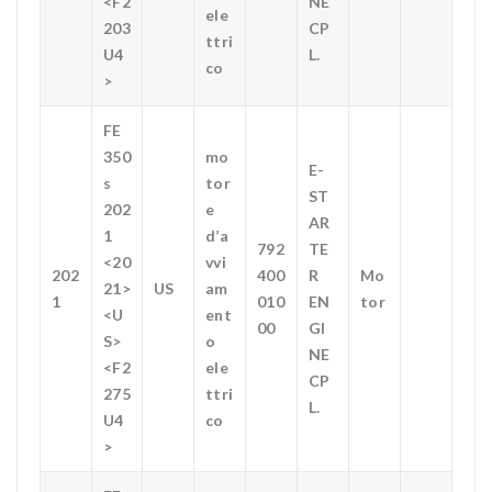
<F2
NE
ele
203
CP
ttri
U4
L.
co
>
FE
350
mo
E-
s
tor
ST
202
e
AR
1
d’a
792
TE
<20
vvi
202
400
R
Mo
21>
US
am
1
010
EN
tor
<U
ent
00
GI
S>
o
NE
<F2
ele
CP
275
ttri
L.
U4
co
>