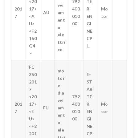
<20
792
TE
vvi
201
17>
400
R
Mo
AU
am
7
<A
010
EN
tor
ent
U>
00
GI
o
<F2
NE
ele
160
CP
ttri
Q4
L.
co
>
FC
mo
350
E-
tor
201
ST
e
7
AR
d’a
<20
792
TE
vvi
201
17>
400
R
Mo
EU
am
7
<E
010
EN
tor
ent
U>
00
GI
o
<F2
NE
ele
201
CP
ttri