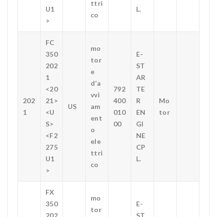
ttri
U1
L.
co
>
FC
mo
350
E-
tor
202
ST
e
1
AR
d’a
<20
792
TE
vvi
202
21>
400
R
Mo
US
am
1
<U
010
EN
tor
ent
S>
00
GI
o
<F2
NE
ele
275
CP
ttri
U1
L.
co
>
FX
mo
350
E-
tor
202
ST