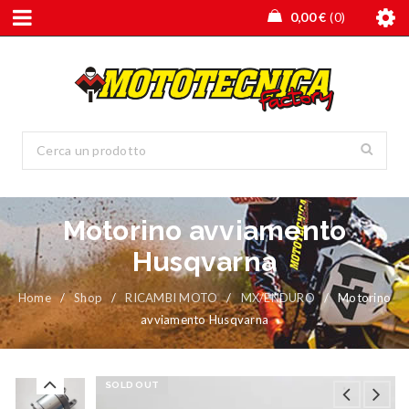
0,00
€
0
Motorino avviamento
Husqvarna
Home
/
Shop
/
RICAMBI MOTO
/
MX/ENDURO
/
Motorino
avviamento Husqvarna
SOLD OUT