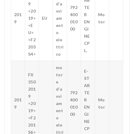
AR
9
d’a
792
TE
<20
vvi
201
400
R
Mo
19>
EU
am
9
010
EN
tor
<E
ent
00
GI
U>
o
NE
<F2
ele
CP
203
ttri
L.
S4>
co
mo
E-
FX
tor
ST
350
e
AR
201
d’a
792
TE
9
vvi
201
400
R
Mo
<20
am
9
010
EN
tor
19>
ent
00
GI
<F2
o
NE
201
ele
CP
S6>
ttri