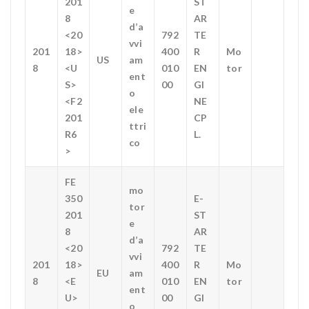
201
ST
e
8
AR
d’a
<20
792
TE
vvi
201
18>
400
R
Mo
US
am
8
<U
010
EN
tor
ent
S>
00
GI
o
<F2
NE
ele
201
CP
ttri
R6
L.
co
>
FE
mo
350
E-
tor
201
ST
e
8
AR
d’a
<20
792
TE
vvi
201
18>
400
R
Mo
EU
am
8
<E
010
EN
tor
ent
U>
00
GI
o