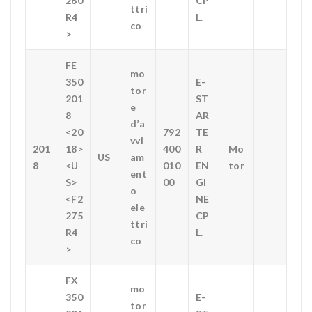
260
CP
ttri
R4
L.
co
>
FE
mo
350
E-
tor
201
ST
e
8
AR
d’a
<20
792
TE
vvi
201
18>
400
R
Mo
US
am
8
<U
010
EN
tor
ent
S>
00
GI
o
<F2
NE
ele
275
CP
ttri
R4
L.
co
>
FX
mo
350
E-
tor