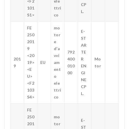
<F2
ele
CP
101
ttri
L.
S1>
co
FE
mo
E-
250
tor
ST
201
e
AR
9
d’a
792
TE
<20
vvi
201
400
R
Mo
19>
EU
am
9
010
EN
tor
<E
ent
00
GI
U>
o
NE
<F2
ele
CP
103
ttri
L.
S4>
co
FE
250
mo
E-
201
tor
ST