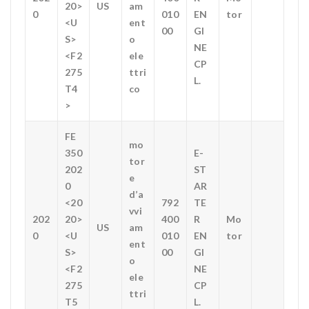
20>
US
am
0
010
EN
tor
<U
ent
00
GI
S>
o
NE
<F2
ele
CP
275
ttri
L.
T4
co
>
FE
mo
350
E-
tor
202
ST
e
0
AR
d’a
<20
792
TE
vvi
202
20>
400
R
Mo
US
am
0
<U
010
EN
tor
ent
S>
00
GI
o
<F2
NE
ele
275
CP
ttri
T5
L.