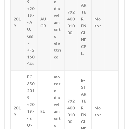
9
e
AR
<20
d’a
792
TE
19>
vvi
201
AU,
400
R
Mo
<A
am
9
GB
010
EN
tor
U,
ent
00
GI
GB
o
NE
>
ele
CP
<F2
ttri
L.
160
co
S4>
FC
mo
E-
350
tor
ST
201
e
AR
9
d’a
792
TE
<20
vvi
201
400
R
Mo
19>
EU
am
9
010
EN
tor
<E
ent
00
GI
U>
o
NE