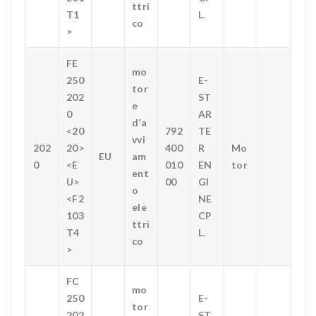
ttri
T1
L.
co
>
FE
mo
250
E-
tor
202
ST
e
0
AR
d’a
<20
792
TE
vvi
202
20>
400
R
Mo
EU
am
0
<E
010
EN
tor
ent
U>
00
GI
o
<F2
NE
ele
103
CP
ttri
T4
L.
co
>
FC
mo
250
E-
tor
202
ST