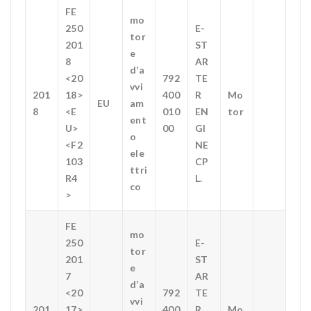
FE
mo
250
E-
tor
201
ST
e
8
AR
d’a
<20
792
TE
vvi
201
18>
400
R
Mo
EU
am
8
<E
010
EN
tor
ent
U>
00
GI
o
<F2
NE
ele
103
CP
ttri
R4
L.
co
>
FE
mo
250
E-
tor
201
ST
e
7
AR
d’a
<20
792
TE
vvi
201
17>
400
R
Mo