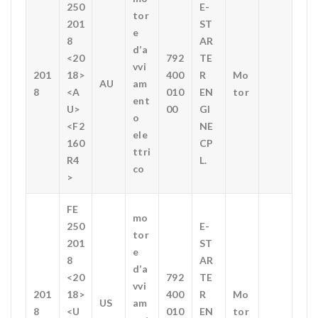
250
E-
tor
201
ST
e
8
AR
d’a
<20
792
TE
vvi
201
18>
400
R
Mo
AU
am
8
<A
010
EN
tor
ent
U>
00
GI
o
<F2
NE
ele
160
CP
ttri
R4
L.
co
>
FE
mo
250
E-
tor
201
ST
e
8
AR
d’a
<20
792
TE
vvi
201
18>
400
R
Mo
US
am
8
<U
010
EN
tor