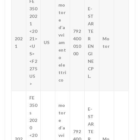
FE
mo
350
E-
tor
202
ST
e
1
AR
d’a
<20
792
TE
vvi
202
21>
400
R
Mo
US
am
1
<U
010
EN
tor
ent
S>
00
GI
o
<F2
NE
ele
275
CP
ttri
U5
L.
co
>
FE
350
mo
E-
s
tor
ST
202
e
AR
0
d’a
792
TE
<20
vvi
202
400
R
Mo