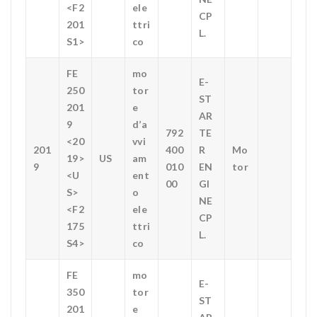
<F2
ele
CP
201
ttri
L.
S1>
co
FE
mo
E-
250
tor
ST
201
e
AR
9
d’a
792
TE
<20
vvi
201
400
R
Mo
19>
US
am
9
010
EN
tor
<U
ent
00
GI
S>
o
NE
<F2
ele
CP
175
ttri
L.
S4>
co
FE
mo
E-
350
tor
ST
201
e