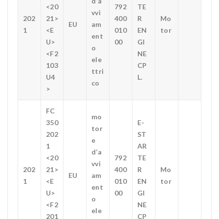
d’a
<20
792
TE
vvi
202
21>
400
R
Mo
EU
am
1
<E
010
EN
tor
ent
U>
00
GI
o
<F2
NE
ele
103
CP
ttri
U4
L.
co
>
FC
mo
350
E-
tor
202
ST
e
1
AR
d’a
<20
792
TE
vvi
202
21>
400
R
Mo
EU
am
1
<E
010
EN
tor
ent
U>
00
GI
o
<F2
NE
ele
201
CP