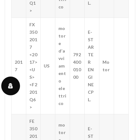
Q1
L.
co
>
FX
mo
350
E-
tor
201
ST
e
7
AR
d’a
<20
792
TE
vvi
201
17>
400
R
Mo
US
am
7
<U
010
EN
tor
ent
S>
00
GI
o
<F2
NE
ele
201
CP
ttri
Q6
L.
co
>
FE
mo
350
E-
tor
201
ST
e