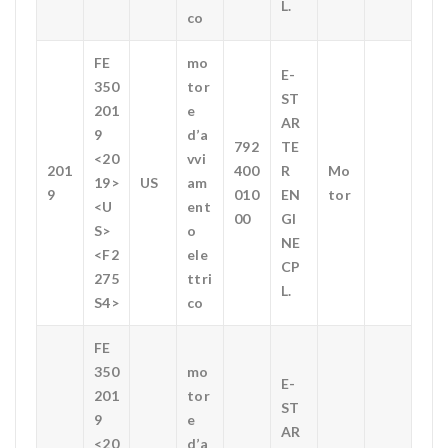
L.
co
FE
mo
E-
350
tor
ST
201
e
AR
9
d’a
792
TE
<20
vvi
201
400
R
Mo
19>
US
am
9
010
EN
tor
<U
ent
00
GI
S>
o
NE
<F2
ele
CP
275
ttri
L.
S4>
co
FE
350
mo
E-
201
tor
ST
9
e
AR
<20
d’a