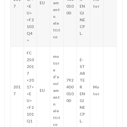
EU
am
7
<E
010
EN
tor
ent
U>
00
GI
o
<F2
NE
ele
103
CP
ttri
Q4
L.
co
>
FC
mo
250
E-
tor
201
ST
e
7
AR
d’a
<20
792
TE
vvi
201
17>
400
R
Mo
EU
am
7
<E
010
EN
tor
ent
U>
00
GI
o
<F2
NE
ele
101
CP
ttri
Q1
L.
co