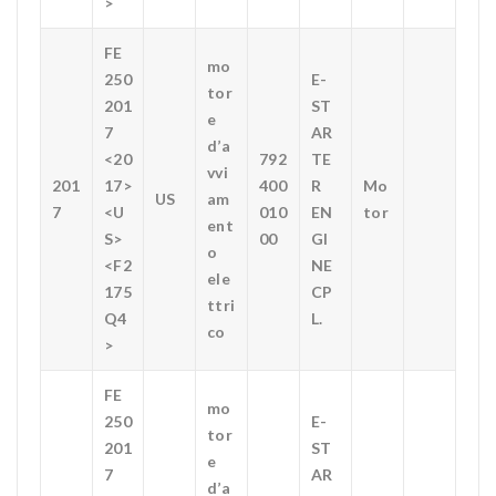
>
FE
mo
250
E-
tor
201
ST
e
7
AR
d’a
<20
792
TE
vvi
201
17>
400
R
Mo
US
am
7
<U
010
EN
tor
ent
S>
00
GI
o
<F2
NE
ele
175
CP
ttri
Q4
L.
co
>
FE
mo
250
E-
tor
201
ST
e
7
AR
d’a