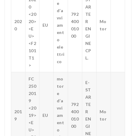
e
0
AR
d’a
<20
792
TE
vvi
202
20>
400
R
Mo
EU
am
0
<E
010
EN
tor
ent
U>
00
GI
o
<F2
NE
ele
101
CP
ttri
T1
L.
co
>
FC
mo
E-
250
tor
ST
201
e
AR
9
d’a
792
TE
<20
vvi
201
400
R
Mo
19>
EU
am
9
010
EN
tor
<E
ent
00
GI
U>
o
NE