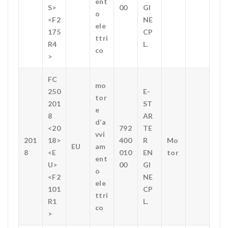
ent
S>
00
GI
o
<F2
NE
ele
175
CP
ttri
R4
L.
co
>
FC
mo
250
E-
tor
201
ST
e
8
AR
d’a
<20
792
TE
vvi
201
18>
400
R
Mo
EU
am
8
<E
010
EN
tor
ent
U>
00
GI
o
<F2
NE
ele
101
CP
ttri
R1
L.
co
>