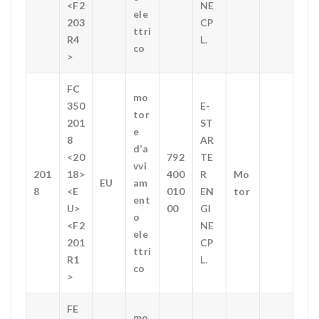
<F2
NE
ele
203
CP
ttri
R4
L.
co
>
FC
mo
350
E-
tor
201
ST
e
8
AR
d’a
<20
792
TE
vvi
201
18>
400
R
Mo
EU
am
8
<E
010
EN
tor
ent
U>
00
GI
o
<F2
NE
ele
201
CP
ttri
R1
L.
co
>
FE
mo