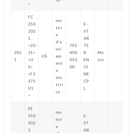
>
FC
mo
250
E-
tor
202
ST
e
1
AR
d’a
<20
792
TE
vvi
202
21>
400
R
Mo
US
am
1
<U
010
EN
tor
ent
S>
00
GI
o
<F2
NE
ele
175
CP
ttri
U1
L.
co
>
FE
mo
250
E-
tor
202
ST
e
1
AR