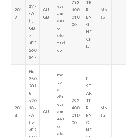
792
TE
19>
vvi
201
AU,
400
R
Mo
<A
am
9
GB
010
EN
tor
U,
ent
00
GI
GB
o
NE
>
ele
CP
<F2
ttri
L.
260
co
S4>
FE
mo
350
E-
tor
201
ST
e
8
AR
d’a
<20
792
TE
vvi
201
18>
400
R
Mo
AU
am
8
<A
010
EN
tor
ent
U>
00
GI
o
<F2
NE
ele