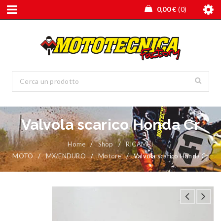
0,00
€
0
Valvola scarico Honda Cr
Home
/
Shop
/
RICAMBI
MOTO
/
MX/ENDURO
/
Motore
/
Valvola scarico Honda Cr