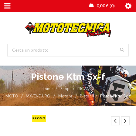
0,00
€
0
Pistone Ktm Sx-f
Home
/
Shop
/
RICAMBI
MOTO
/
MX/ENDURO
/
Motore
/
Pistoni
/
Pistone Ktm Sx-f
PROMO