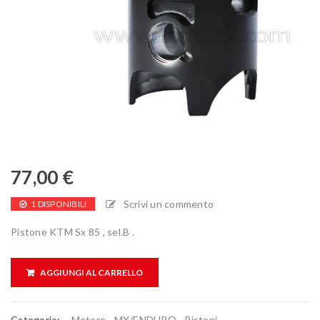
77,00
€
Scrivi un commento
1 DISPONIBILI
Pistone KTM Sx 85 , sel.B .
AGGIUNGI AL CARRELLO
Categorie:
Motore
,
MX/ENDURO
,
Pistoni
,