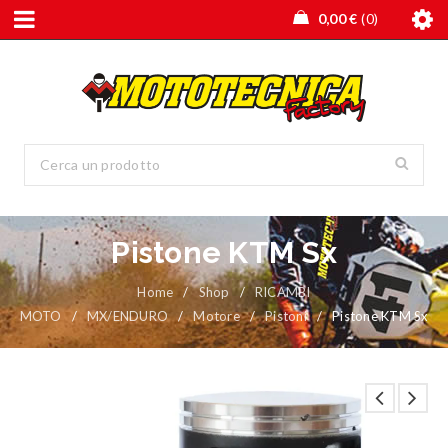
0,00
€
0
Pistone KTM Sx
Home
/
Shop
/
RICAMBI
MOTO
/
MX/ENDURO
/
Motore
/
Pistoni
/
Pistone KTM Sx