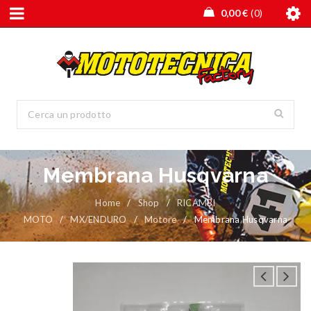
0,00
€
0
Membrana Husqvarna
Home
/
Shop
/
RICAMBI
MOTO
/
MX/ENDURO
/
Motore
/
Membrana Husqvarna