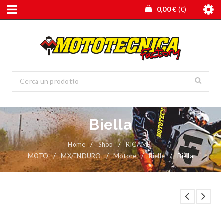
0,00
€
0
Biella
Home
/
Shop
/
RICAMBI
MOTO
/
MX/ENDURO
/
Motore
/
Bielle
/
Biella