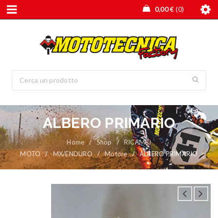
0,00
€
0
ALBERO PRIMARIO
Home
/
Shop
/
RICAMBI
MOTO
/
MX/ENDURO
/
Motore
/
ALBERO PRIMARIO