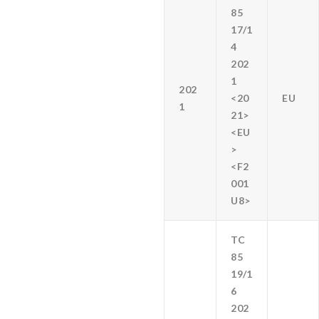
85
17/1
4
202
1
202
<20
EU
1
21>
<EU
>
<F2
001
U8>
TC
85
19/1
6
202