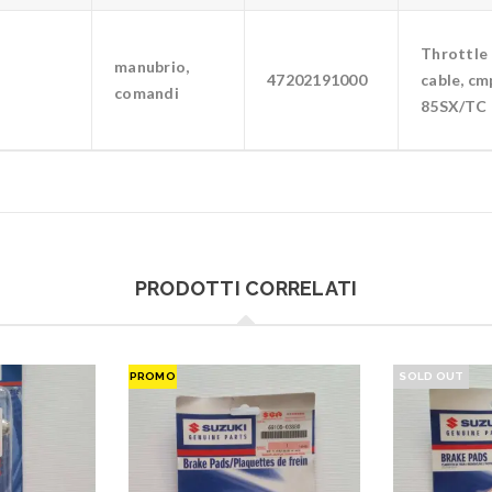
Throttle
manubrio,
47202191000
cable, cmp
comandi
85SX/TC
PRODOTTI CORRELATI
PROMO
SOLD OUT