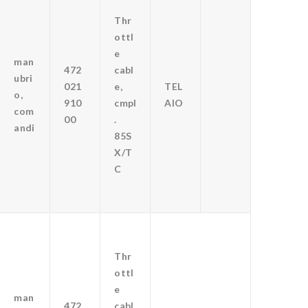
Thr
ottl
e
man
472
cabl
ubri
021
e,
TEL
o,
910
cmpl
AIO
com
00
.
andi
85S
X/T
C
Thr
ottl
e
man
472
cabl