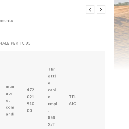
ommento
ALE PER TC 85
Thr
ottl
e
man
472
cabl
ubri
021
e,
TEL
o,
910
cmpl
AIO
com
00
.
andi
85S
X/T