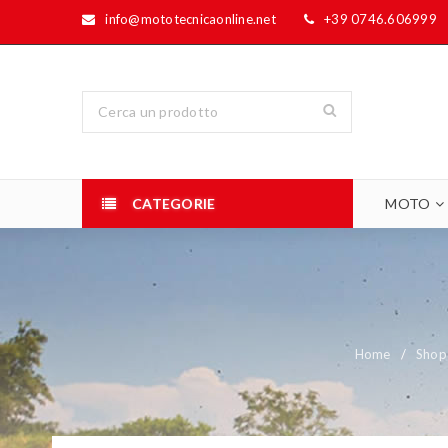
info@mototecnicaonline.net
+39 0746.606999
CATEGORIE
MOTO
Home
/
Shop