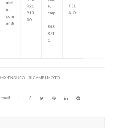
ubri
021
e,
TEL
o,
910
cmpl
AIO
com
00
.
andi
85S
X/T
C
,
MX/ENDURO
,
RICAMBI MOTO
 email