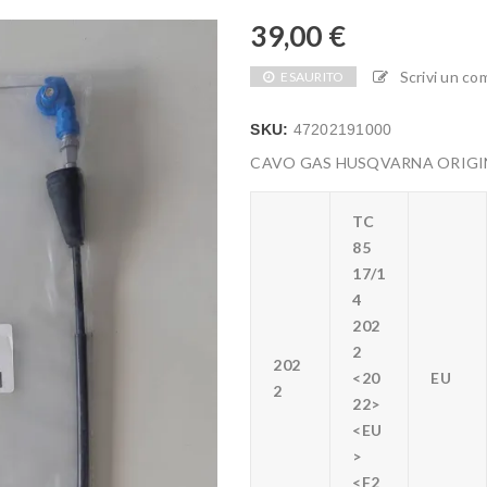
39,00
€
Scrivi un c
ESAURITO
SKU:
47202191000
CAVO GAS HUSQVARNA ORIGIN
TC
85
17/1
4
202
2
202
<20
EU
2
22>
<EU
>
<F2