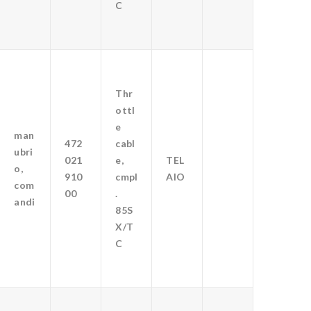
C
Thr
ottl
e
man
472
cabl
ubri
021
e,
TEL
o,
910
cmpl
AIO
com
00
.
andi
85S
X/T
C