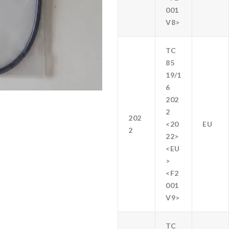
001
V8>
TC
85
19/1
6
202
2
202
<20
EU
2
22>
<EU
>
<F2
001
V9>
TC