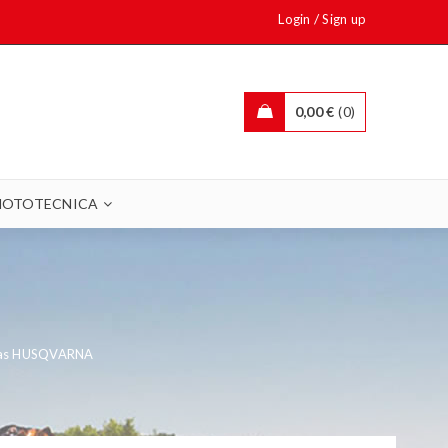
/
Login
Sign up
0,00
€
0
OTOTECNICA
as HUSQVARNA