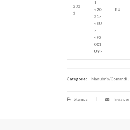
1
202
<20
EU
1
21>
<EU
>
<F2
001
U9>
Categorie:
Manubrio/Comandi
Stampa
Invia per