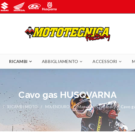
RICAMBI
ABBIGLIAMENTO
ACCESSORI
M
Cavo gas HUSQVARNA
/
RICAMBI MOTO
/
MX/ENDURO
/
Manubrio/Comandi
/
Cavo g