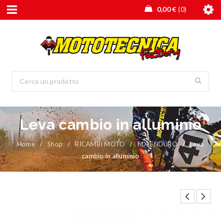
0,00
€
0
Leva cambio in alluminio
Home
/
Shop
/
RICAMBI MOTO
/
MX/ENDURO
/
Leva
cambio in alluminio