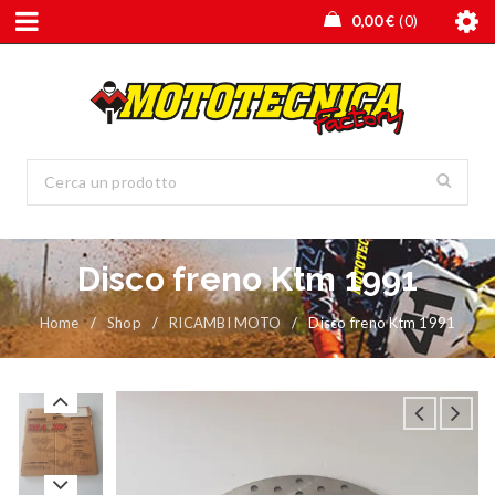
0,00
€
0
Disco freno Ktm 1991
Home
/
Shop
/
RICAMBI MOTO
/
Disco freno Ktm 1991