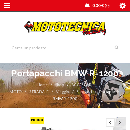
0,00
€
0
Portapacchi BMW R-1200
Home
/
Shop
/
ACCESSORI
MOTO
/
STRADALE
/
Viaggio
/
Supporti
/
Portapacchi
BMW R-1200
PROMO