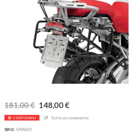
181,00
€
148,00
€
Scrivi un commento
1 DISPONIBILI
SKU:
SRA692