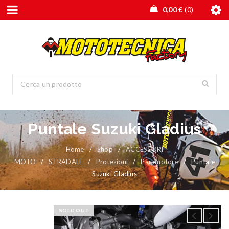
0,00
€
0
Puntale Suzuki Gladius
Home
/
Shop
/
ACCESSORI
MOTO
/
STRADALE
/
Protezioni
/
Paramotore
/
Puntale
Suzuki Gladius
SOLD OUT