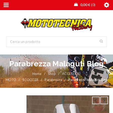
0,00
€
0
Parabrezza Malaguti Blog
Home
/
Shop
/
ACCESSORI
MOTO
/
SCOOTER
/
Parabrezza
/
Parabrezza Malaguti Blog