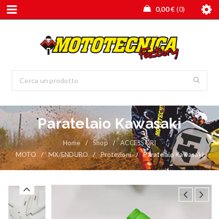
0,00
€
0
Paratelaio Kawasaki
Home
/
Shop
/
ACCESSORI
MOTO
/
MX/ENDURO
/
Protezioni
/
Paratelaio Kawasaki