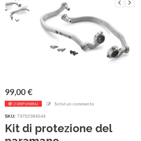
99,00
€
Scrivi un commento
2 DISPONIBILI
SKU:
79702984044
Kit di protezione del
paramano