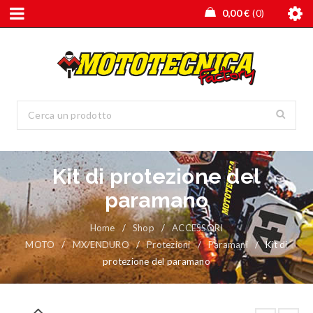
0,00
€
0
Kit di protezione del
paramano
Home
/
Shop
/
ACCESSORI
MOTO
/
MX/ENDURO
/
Protezioni
/
Paramani
/
Kit di
protezione del paramano