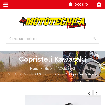
0,00
€
0
Copristeli Kawasaki
Home
/
Shop
/
ACCESSORI
MOTO
/
MX/ENDURO
/
Protezioni
/
Copristeli Kawasaki