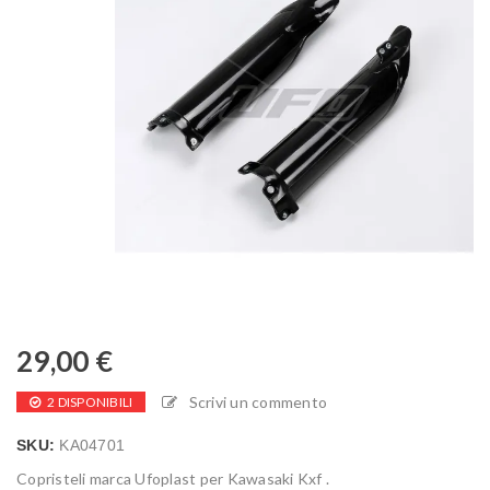
29,00
€
Scrivi un commento
2 DISPONIBILI
SKU:
KA04701
Copristeli marca Ufoplast per Kawasaki Kxf .