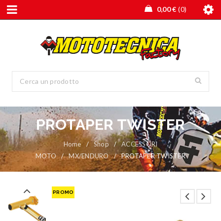
0,00
€
0
PROTAPER TWISTER
Home
/
Shop
/
ACCESSORI
MOTO
/
MX/ENDURO
/
PROTAPER TWISTER
PROMO