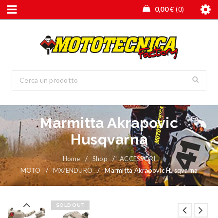
0,00
€
0
Marmitta Akrapovic
Husqvarna
Home
/
Shop
/
ACCESSORI
MOTO
/
MX/ENDURO
/
Marmitta Akrapovic Husqvarna
SOLD OUT