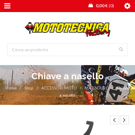
0,00
€
0
Chiave a nasello
Home
/
Shop
/
ACCESSORI MOTO
/
MX/ENDURO
/
Chiave
a nasello