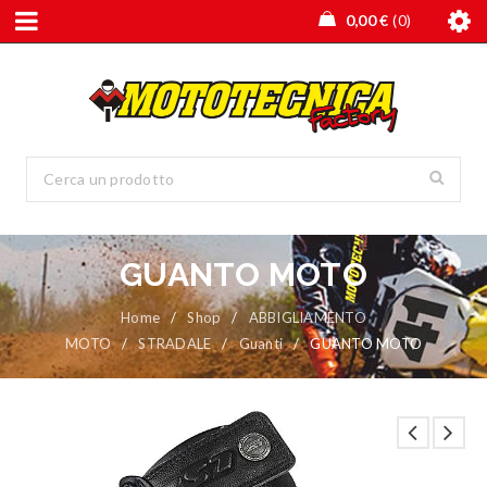
0,00
€
0
GUANTO MOTO
Home
/
Shop
/
ABBIGLIAMENTO
MOTO
/
STRADALE
/
Guanti
/
GUANTO MOTO