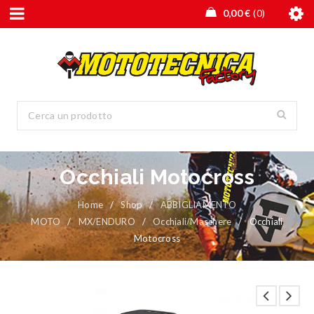
0,00
€
0
Occhiali Motocross
Home
/
Shop
/
ABBIGLIAMENTO
MOTO
/
MX/ENDURO
/
Occhiali/Maschere
/
Occhiali
Motocross