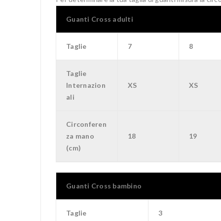
Guanti Cross adulti
Taglie
7
8
Taglie
Internazion
XS
XS
ali
Circonferen
za mano
18
19
(cm)
Guanti Cross bambino
Taglie
3