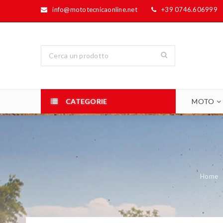
info@mototecnicaonline.net
+39 0746.606999
CATEGORIE
MOTO
Home