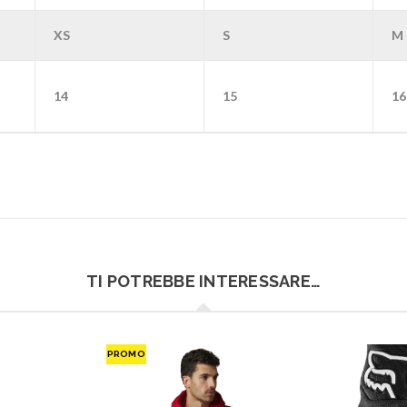
XS
S
M
14
15
16
TI POTREBBE INTERESSARE…
PROMO