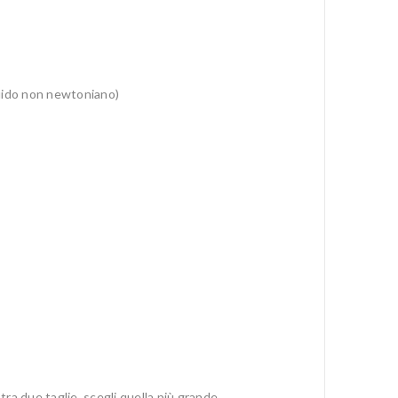
luido non newtoniano)
tra due taglie, scegli quella più grande.