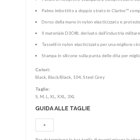
Palmo imbottito a doppio strato in Clarino™ com
Dorso della mano in nylon elasticizzato e protez
Il materiale D3O®, derivato dall’industria milita
Tasselli in nylon elasticizzato per una migliore circ
Stampa in silicone sulla punta delle dita per migli
Colori:
Black, Black/Black, 104, Steel Grey
Taglie:
S, M, L, XL, XXL, 3XL
GUIDA ALLE TAGLIE
×
Per determinare la tua taglia di guanti misura la circ