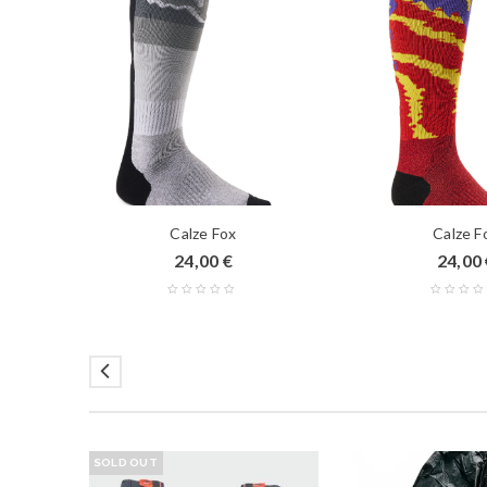
L
Calze Fox
Calze F
24,00
€
24,00
SOLD OUT