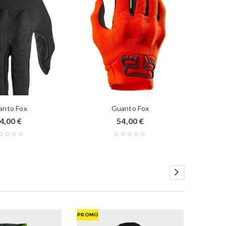
anto Fox
Guanto Fox
G
4,00
€
54,00
€
PROMO