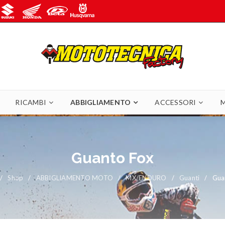
RICAMBI
ABBIGLIAMENTO
ACCESSORI
Guanto Fox
/
Shop
/
ABBIGLIAMENTO MOTO
/
MX/ENDURO
/
Guanti
/
Gua