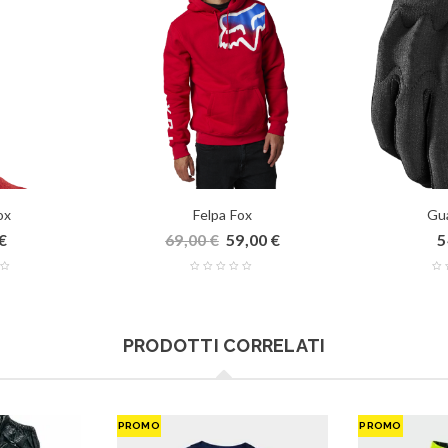
ox
Felpa Fox
Gu
€
69,00
€
59,00
€
5
PRODOTTI CORRELATI
PROMO
PROMO