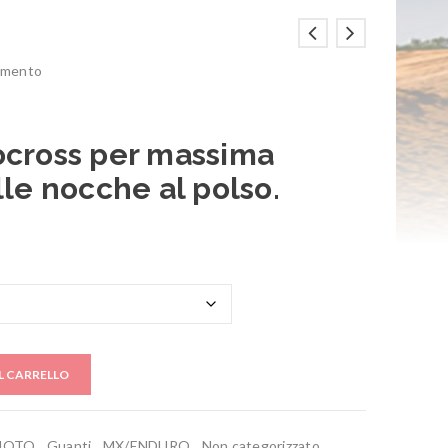
mmento
ocross per massima
lle nocche al polso.
L CARRELLO
MOTO
,
Guanti
,
MX/ENDURO
,
Non categorizzato