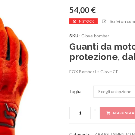
54,00
€
Scrivi un co
IN STOCK
SKU:
Glove bomber
Guanti da mot
protezione, da
FOX Bomber Lt Glove CE .
Taglia
AGGIUNGI A
Categorie:
ABBIGLIAMENTO 