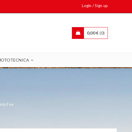
/
Login
Sign up
0,00
€
0
MOTOTECNICA
nto Fox