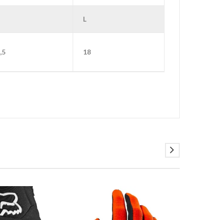
L
,5
18