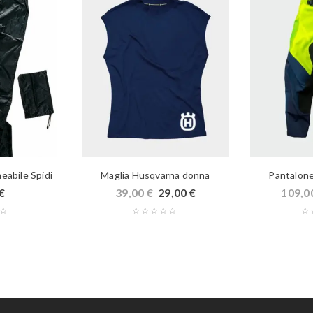
eabile Spidi
Maglia Husqvarna donna
Pantalone
€
39,00
€
29,00
€
109,0