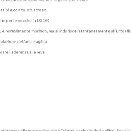
patibile con touch screen
ione per le nocche in D3O®
re, è normalmente morbido, ma si indurisce istantaneamente all’urto (f
olazione dell’aria e agilità
orare l’aderenza alle leve
onferenza della mano nel punto più largo, escludendo il pollice. Se esiti 