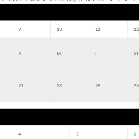
9
10
11
12
S
M
L
X
21
23
25
28
4
5
6