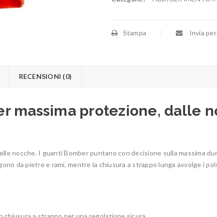
Stampa
Invia per
RECENSIONI (0)
r massima protezione, dalle n
le nocche. I guanti Bomber puntano con decisione sulla massima durata e
gono da pietre e rami, mentre la chiusura a strappo lunga avvolge i pol
 chiusura a strappo per una regolazione sicura