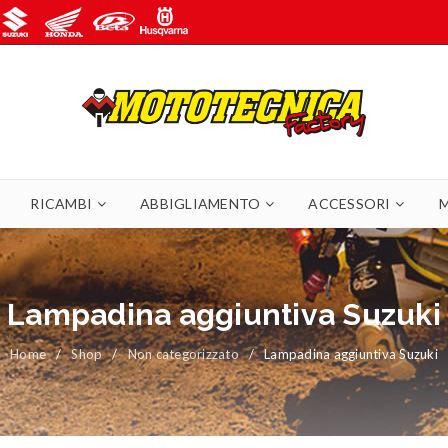
RICAMBI
ABBIGLIAMENTO
ACCESSORI
Lampadina aggiuntiva Suzuki
Home
/
Shop
/
Non categorizzato
/
Lampadina aggiuntiva Suzuki