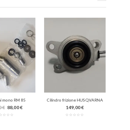
mi mono RM 85
Cilindro frizione HUSQVARNA
Suppor
0
€
88,00
€
149,00
€