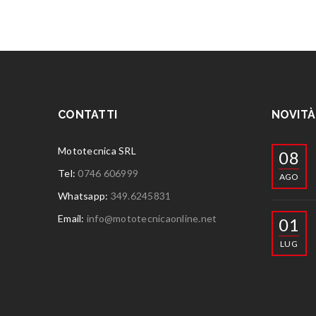
CONTATTI
NOVITÀ
Mototecnica SRL
08
Tel:
0746 606999
AGO
Whatsapp:
349.6245831
Email:
info@mototecnicaonline.net
01
LUG