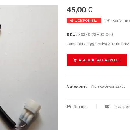
45,00
€
Scrivi u
1 DISPONIBILI
SKU:
36380-28H00-000
Lampadina aggiuntiva Suzuki Rmz 
AGGIUNGI AL CARRELLO
Categorie:
Non categorizzato
Stampa
Invia per