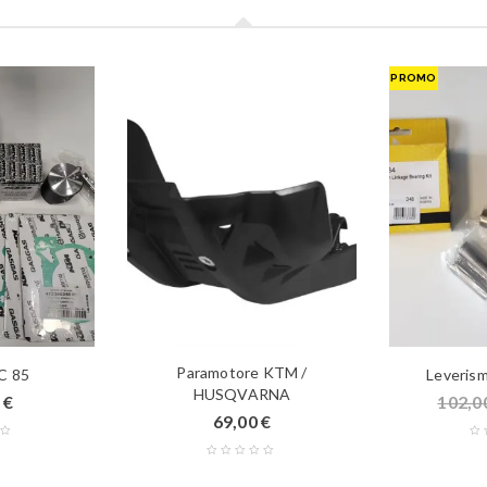
PROMO
Paramotore KTM /
C 85
Leveris
HUSQVARNA
0
€
102,0
69,00
€