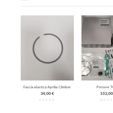
 Suzuki
Fascia elastica Aprilia Climber
Pistone T
34,00
€
102,0