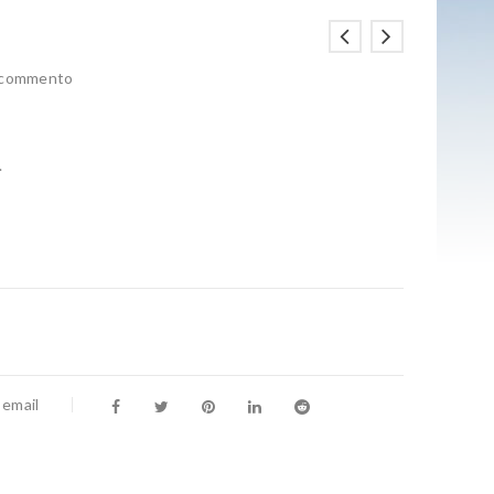
n commento
.
 email