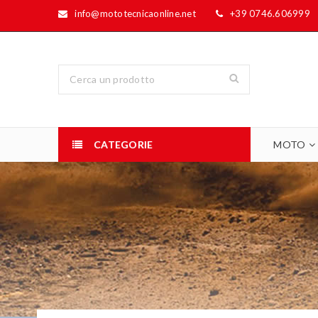
info@mototecnicaonline.net
+39 0746.606999
CATEGORIE
MOTO