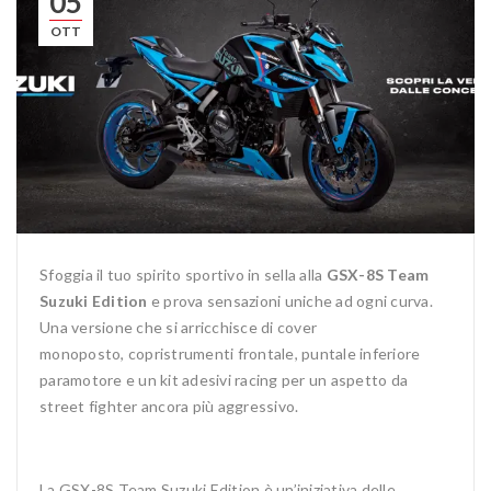
05
OTT
Sfoggia il tuo spirito sportivo in sella alla
GSX-8S Team
Suzuki Edition
e prova sensazioni uniche ad ogni curva.
Una versione che si arricchisce di cover
monoposto, copristrumenti frontale, puntale inferiore
paramotore e un kit adesivi racing per un aspetto da
street fighter ancora più aggressivo.
La GSX-8S Team Suzuki Edition è un’iniziativa delle