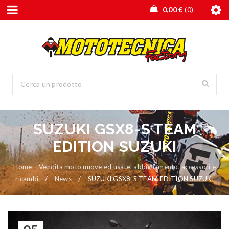
0,00
€
0
SUZUKI GSX8-S TEAM
EDITION SUZUKI
Home – Vendita moto nuove ed usate, abbigliamento, accessori e
ricambi
/
News
/
SUZUKI GSX8-S TEAM EDITION SUZUKI