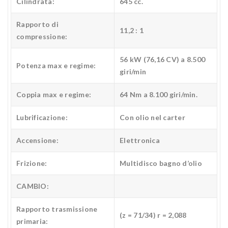
Cilindrata:
645 cc.
Rapporto di
11,2 : 1
compressione:
56 kW (76,16 CV) a 8.500
Potenza max e regime:
giri/min
Coppia max e regime:
64 Nm a 8.100 giri/min.
Lubrificazione:
Con olio nel carter
Accensione:
Elettronica
Frizione:
Multidisco bagno d’olio
CAMBIO:
Rapporto trasmissione
(z = 71/34) r = 2,088
primaria: