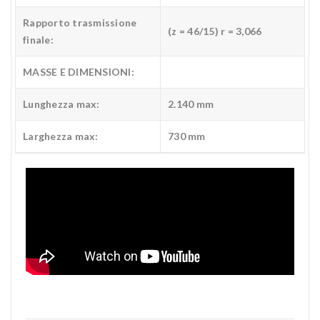
Rapporto trasmissione
(z = 46/15) r = 3,066
finale:
MASSE E DIMENSIONI:
Lunghezza max:
2.140 mm
Larghezza max:
730 mm