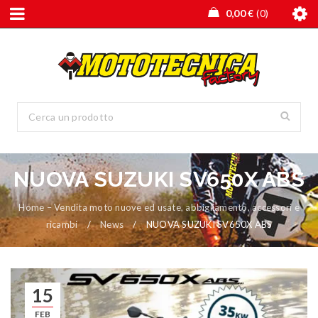
0,00
€
0
NUOVA SUZUKI SV650X ABS
Home – Vendita moto nuove ed usate, abbigliamento, accessori e
ricambi
/
News
/
NUOVA SUZUKI SV650X ABS
15
FEB