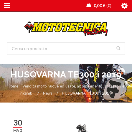
0,00
€
0
HUSQVARNA TE300 i 2019
Home – Vendita moto nuove ed usate, abbigliamento, accessori e
ricambi
/
News
/
HUSQVARNA TE300 i 2019
30
MAG