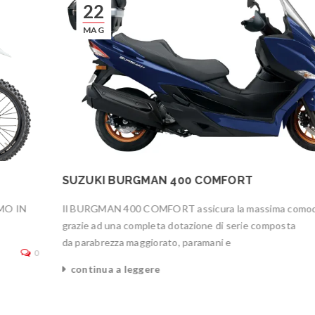
22
MAG
SUZUKI BURGMAN 400 COMFORT
MO IN
Il BURGMAN 400 COMFORT assicura la massima como
grazie ad una completa dotazione di serie composta
da parabrezza maggiorato, paramani e
0
continua a leggere