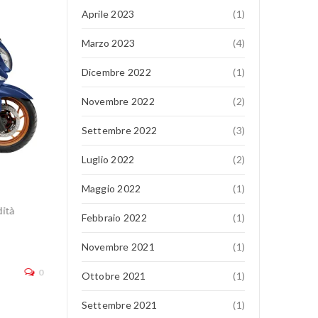
16
Aprile 2023
(1)
MAG
Marzo 2023
(4)
Dicembre 2022
(1)
Novembre 2022
(2)
Settembre 2022
(3)
Luglio 2022
(2)
QJ SRK 921 RR
Maggio 2022
(1)
dità
TUTTA L’ELETTRONICA CHE SERVE In sella alla SRK 
Febbraio 2022
(1)
potete contare su una piattaforma elettronica all’avan
acceleratore
Novembre 2021
(1)
continua a leggere
0
Ottobre 2021
(1)
Settembre 2021
(1)