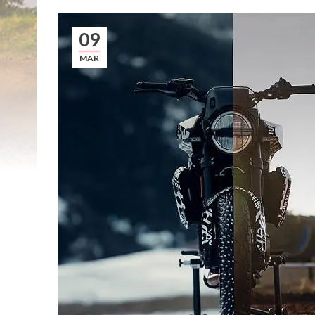
09
MAR