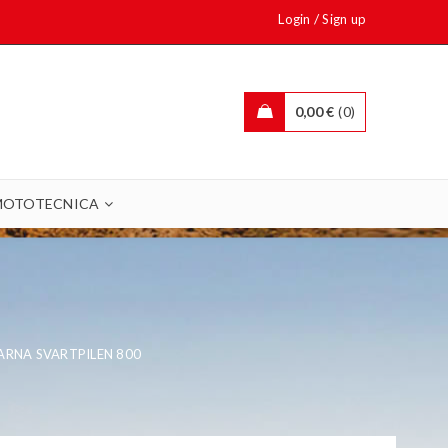
/
Login
Sign up
0,00
€
0
MOTOTECNICA
RNA SVARTPILEN 800