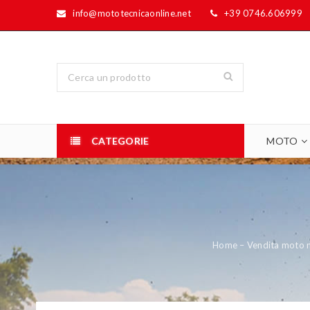
info@mototecnicaonline.net
+39 0746.606999
CATEGORIE
MOTO
Home – Vendita moto nu