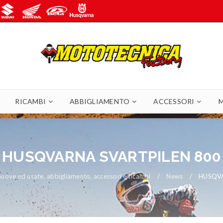
RICAMBI
ABBIGLIAMENTO
ACCESSORI
HUSQVARNA SVARTPILEN 800
ove ed usate, abbigliamento, accessori e ricambi
/
News
/
HUSQVA