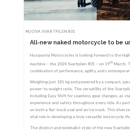
NUOVA SVARTPILEN 801
All-new naked motorcycle to be un
Husqvarna Motorcycles is looking forward to the highl
th
machine – the 2024 Svartpilen 801 – on 19
March. T
combination of performance, agility, and contemporary
Weighing just 181 kg and powered by a compact, paral
power-to-weight ratio. The versatility of the Svartpil
including Easy Shift for seamless gear changes, as s
experience and safety throughout every ride. As part
on both a flat-track oval and an ice track. This diver
vital role in developing a truly versatile motorcycle 
The distinct and minimalist style of the new Svartpil