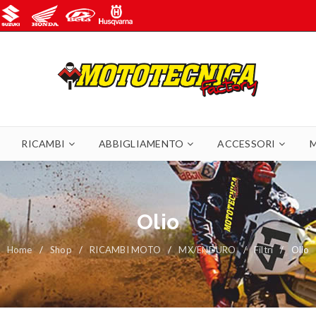
RICAMBI
ABBIGLIAMENTO
ACCESSORI
Olio
Home
/
Shop
/
RICAMBI MOTO
/
MX/ENDURO
/
Filtri
/
Olio