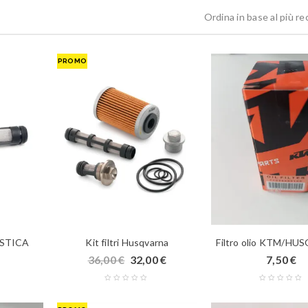
Ordina in base al più r
PROMO
ASTICA
Kit filtri Husqvarna
Filtro olio KTM/H
36,00
€
32,00
€
7,50
€