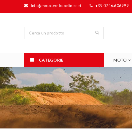
info@mototecnicaonline.net
+39 0746.606999
CATEGORIE
MOTO