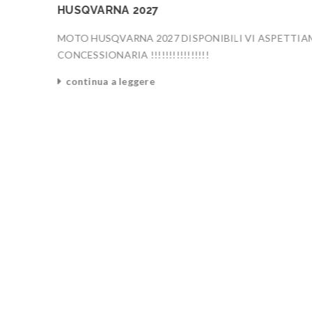
HUSQVARNA 2027
ALIGIE
MOTO HUSQVARNA 2027 DISPONIBILI VI ASPETTIA
0 e
CONCESSIONARIA !!!!!!!!!!!!!!!!
continua a leggere
0