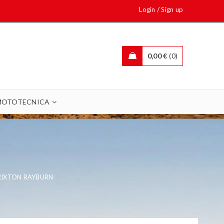
/
Login
Sign up
0,00
€
0
MOTOTECNICA
RIXTON RAYBURN