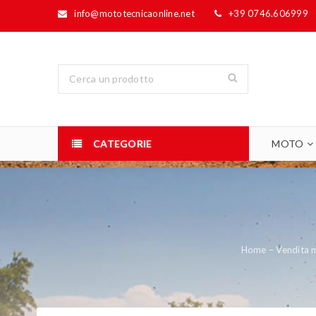
info@mototecnicaonline.net
+39 0746.606999
CATEGORIE
MOTO
Home – Vendita m