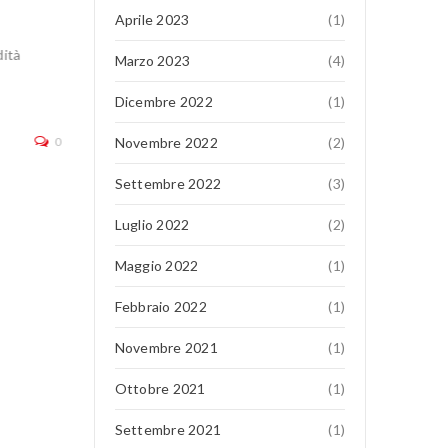
QJ SRK 921 RR
Aprile 2023
(1)
dità
TUTTA L’ELETTRONICA CHE SERVE In sella alla SRK 
Marzo 2023
(4)
potete contare su una piattaforma elettronica all’avan
Dicembre 2022
(1)
acceleratore
continua a leggere
0
Novembre 2022
(2)
Settembre 2022
(3)
Luglio 2022
(2)
Maggio 2022
(1)
Febbraio 2022
(1)
Novembre 2021
(1)
Ottobre 2021
(1)
Settembre 2021
(1)