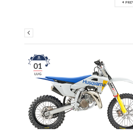
PRE
01
LUG