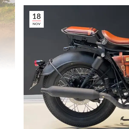
18
NOV