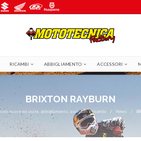
RICAMBI
ABBIGLIAMENTO
ACCESSORI
BRIXTON RAYBURN
oto nuove ed usate, abbigliamento, accessori e ricambi
/
News
/
B