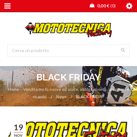
0,00
€
0
BLACK FRIDAY
Home – Vendita moto nuove ed usate, abbigliamento, accessori e
ricambi
/
News
/
BLACK FRIDAY
19
NOV