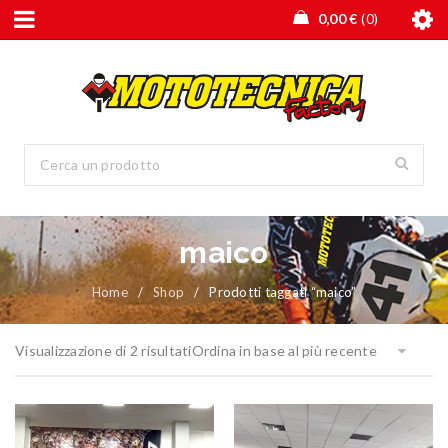
0,00
€
0
maico
Home
/
Shop
/
Prodotti taggati “maico”
Visualizzazione di 2 risultati
Ordina in base al più recente