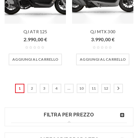
QJ ATR 125
QJ MTX 300
2.990,00
€
3.990,00
€
AGGIUNGI AL CARRELLO
AGGIUNGI AL CARRELLO
1
2
3
4
…
10
11
12
FILTRA PER PREZZO