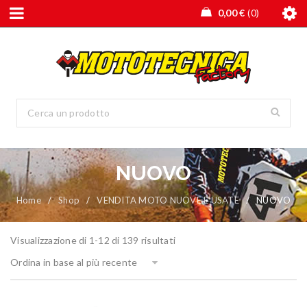
0,00
€
0
NUOVO
Home
/
Shop
/
VENDITA MOTO NUOVE E USATE
/
NUOVO
Visualizzazione di 1-12 di 139 risultati
Ordina in base al più recente