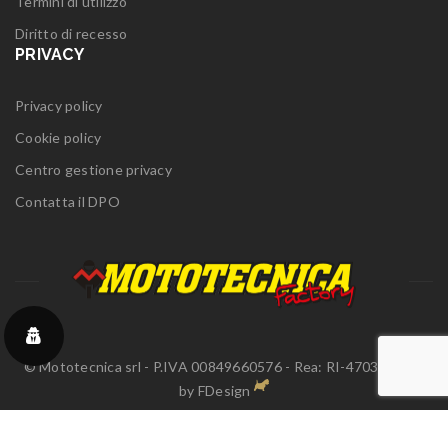
Termini di utilizzo
Diritto di recesso
PRIVACY
Privacy policy
Cookie policy
Centro gestione privacy
Contatta il DPO
© Mototecnica srl - P.IVA 00849660576 - Rea: RI-47037 | Sito
by
FDesign