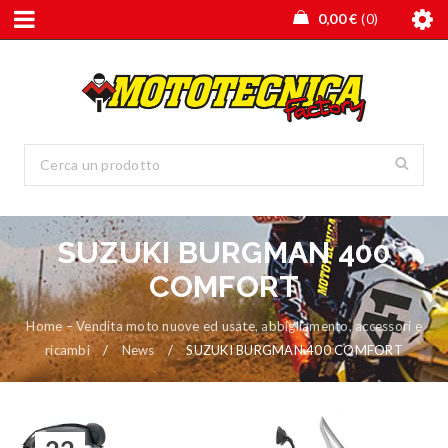
0,00
€
0
SUZUKI BURGMAN 400
COMFORT
Home – Vendita moto nuove ed usate, abbigliamento, accessori e
ricambi
/
News
/
SUZUKI BURGMAN 400 COMFORT