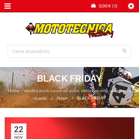
0,00
€
0
BLACK FRIDAY
Home – Vendita moto nuove ed usate, abbigliamento, accessori e
ricambi
/
News
/
BLACK FRIDAY
22
NOV