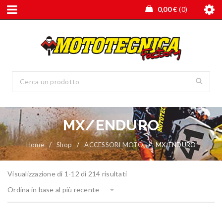
0,00
€
0
MX/ENDURO
Home
/
Shop
/
ACCESSORI MOTO
/
MX/ENDURO
Visualizzazione di 1-12 di 214 risultati
Ordina in base al più recente