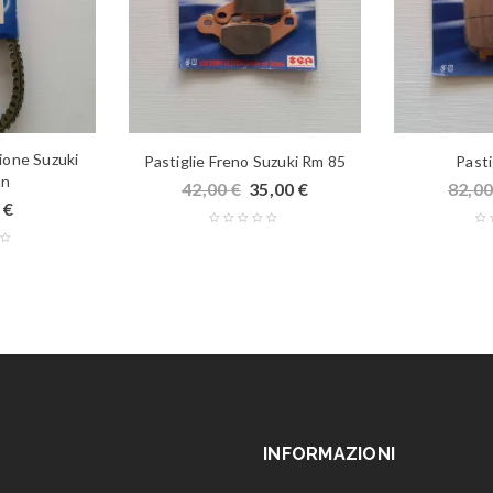
ione Suzuki
Pastiglie Freno Suzuki Rm 85
Pasti
an
42,00
€
35,00
€
82,0
0
€
INFORMAZIONI