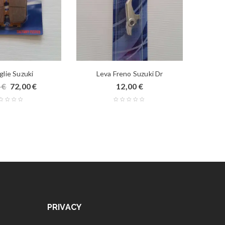
glie Suzuki
Leva Freno Suzuki Dr
Fil
0
€
72,00
€
12,00
€
PRIVACY