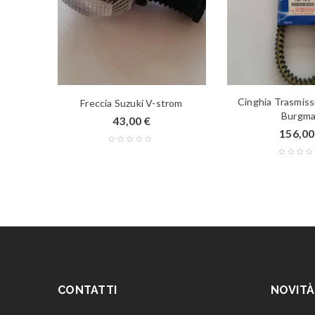
Cinghia Trasmiss
ndit
Freccia Suzuki V-strom
Burgm
43,00
€
156,0
CONTATTI
NOVITÀ