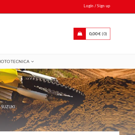
/
Login
Sign up
0,00
€
0
OTOTECNICA
io SUZUKI