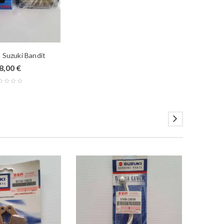
a Suzuki Bandit
8,00
€