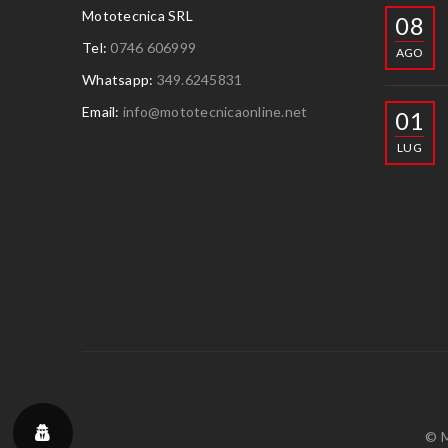
Mototecnica SRL
08
Tel:
0746 606999
AGO
Whatsapp:
349.6245831
Email:
info@mototecnicaonline.net
01
LUG
© M