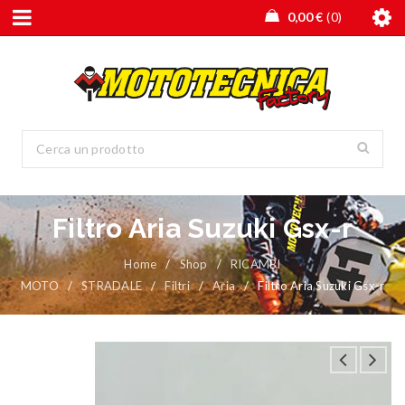
0,00
€
0
Filtro Aria Suzuki Gsx-r
Home
/
Shop
/
RICAMBI
MOTO
/
STRADALE
/
Filtri
/
Aria
/
Filtro Aria Suzuki Gsx-r