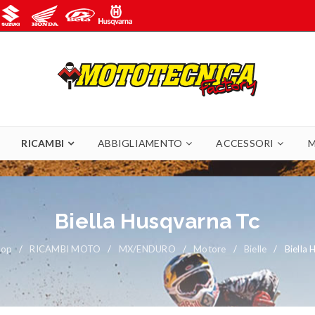
RICAMBI
ABBIGLIAMENTO
ACCESSORI
M
Biella Husqvarna Tc
hop
/
RICAMBI MOTO
/
MX/ENDURO
/
Motore
/
Bielle
/
Biella