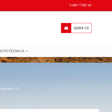
/
Login
Sign up
0,00
€
0
OTOTECNICA
 Husqvarna Tc