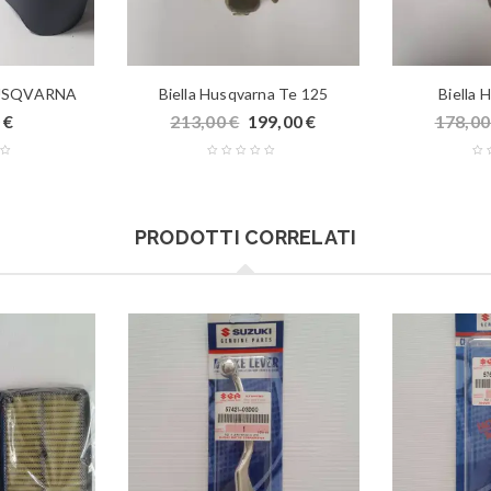
HUSQVARNA
Biella Husqvarna Te 125
Biella 
0
€
213,00
€
199,00
€
178,0
PRODOTTI CORRELATI