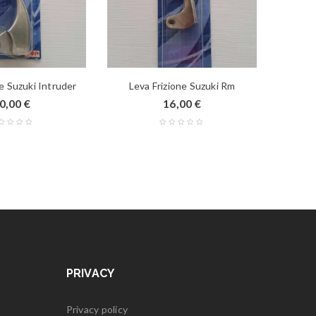
ne Suzuki Intruder
Leva Frizione Suzuki Rm
Filt
0,00
€
16,00
€
PRIVACY
Privacy policy