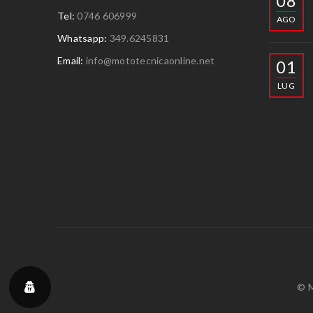
08
Tel:
0746 606999
AGO
Whatsapp:
349.6245831
Email:
info@mototecnicaonline.net
01
LUG
© M