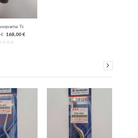
Husqvarna Tc
0
€
168,00
€