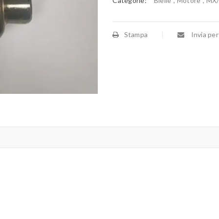
Categorie:
Bielle
,
Motore
,
MX
Stampa
Invia per