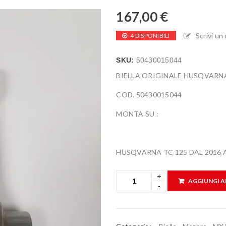
167,00
€
Scrivi u
4 DISPONIBILI
SKU:
50430015044
BIELLA ORIGINALE HUSQVARN
COD. 50430015044
MONTA SU :
HUSQVARNA TC 125 DAL 2016 A
AGGIUNGI A