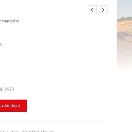
n commento
A.
L 2023
L CARRELLO