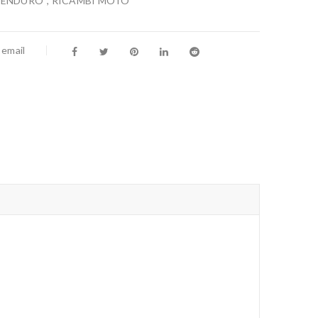
/ENDURO
,
RICAMBI MOTO
 email