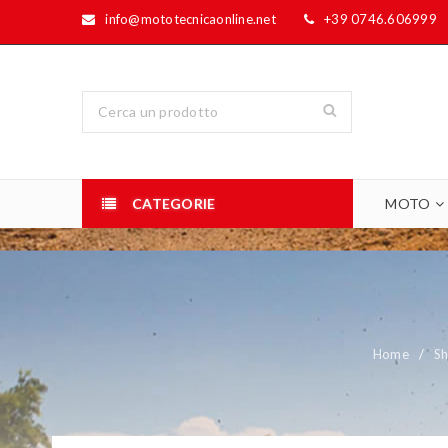
info@mototecnicaonline.net
+39 0746.606999
CATEGORIE
MOTO
Home
/
S