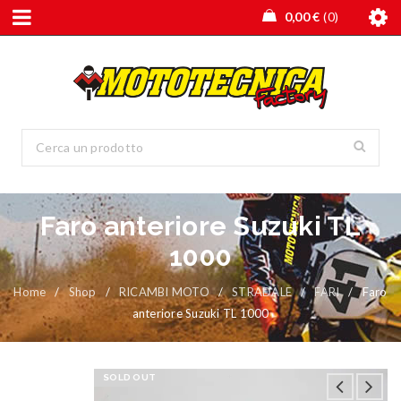
0,00
€
0
Faro anteriore Suzuki TL
1000
Home
/
Shop
/
RICAMBI MOTO
/
STRADALE
/
FARI
/
Faro
anteriore Suzuki TL 1000
SOLD OUT