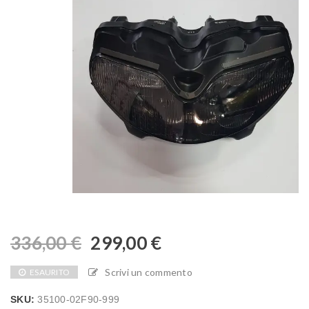
336,00
€
299,00
€
Scrivi un commento
ESAURITO
SKU:
35100-02F90-999