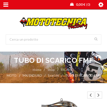
0,00
€
0
TUBO DI SCARICO FMF
Home
/
Shop
/
RICAMBI
MOTO
/
MX/ENDURO
/
Scarichi
/
TUBO DI SCARICO FMF