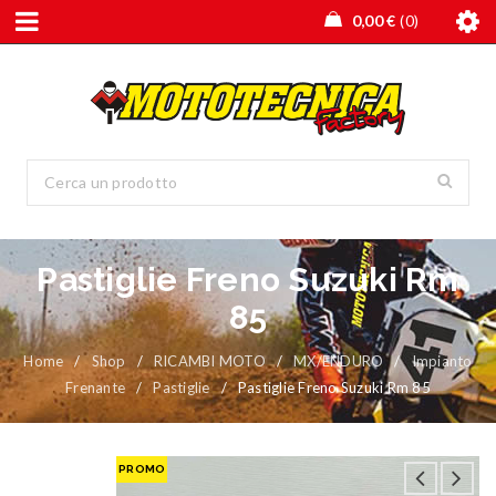
0,00
€
0
Pastiglie Freno Suzuki Rm
85
Home
/
Shop
/
RICAMBI MOTO
/
MX/ENDURO
/
Impianto
Frenante
/
Pastiglie
/
Pastiglie Freno Suzuki Rm 85
PROMO