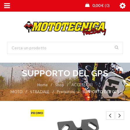
0,00
€
0
SUPPORTO DEL GPS
Home
/
Shop
/
ACCESSORI
MOTO
/
STRADALE
/
Protezioni
/
SUPPORTO DEL GPS
PROMO