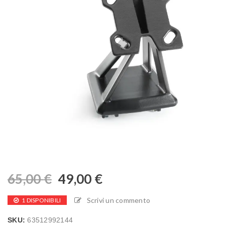
65,00
€
49,00
€
Scrivi un commento
1 DISPONIBILI
SKU:
63512992144