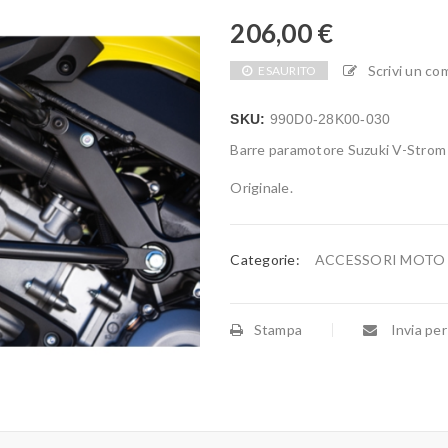
206,00
€
Scrivi un c
ESAURITO
SKU:
990D0-28K00-030
Barre paramotore Suzuki V-Strom
Originale.
Categorie:
ACCESSORI MOTO
Stampa
Invia per