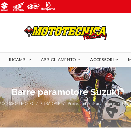
RICAMBI
ABBIGLIAMENTO
ACCESSORI
M
Barre paramotore Suzuki
ACCESSORI MOTO
/
STRADALE
/
Protezioni
/
Paramotore
/
Barr