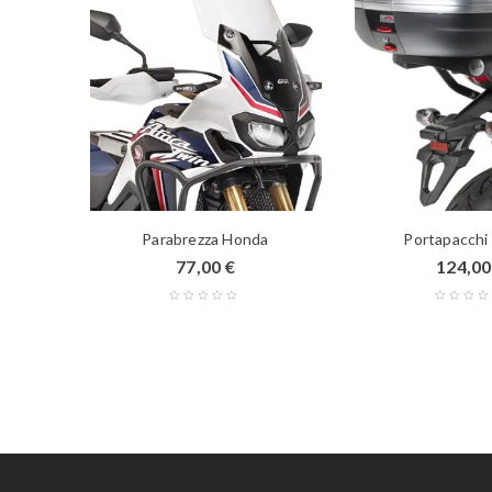
lluminio
Parabrezza Honda
Portapacchi
€
77,00
€
124,0