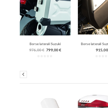
Borse laterali Suzuki
Borse laterali Su
976,00
€
799,00
€
915,0