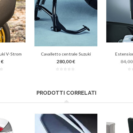
zuki V-Strom
Cavalletto centrale Suzuki
Estensio
0
€
280,00
€
84,0
PRODOTTI CORRELATI