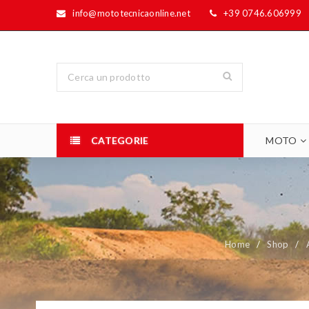
info@mototecnicaonline.net
+39 0746.606999
CATEGORIE
MOTO
Home
/
Shop
/