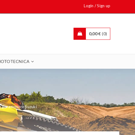
/
Login
Sign up
0,00
€
0
OTOTECNICA
e paramotore Suzuki