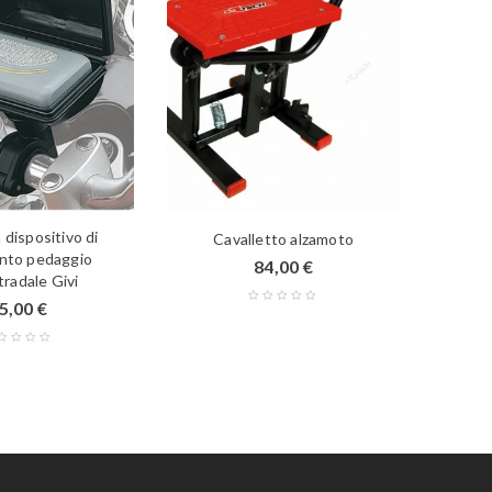
 dispositivo di
Cavalletto alzamoto
Protezio
nto pedaggio
84,00
€
1
tradale Givi
5,00
€