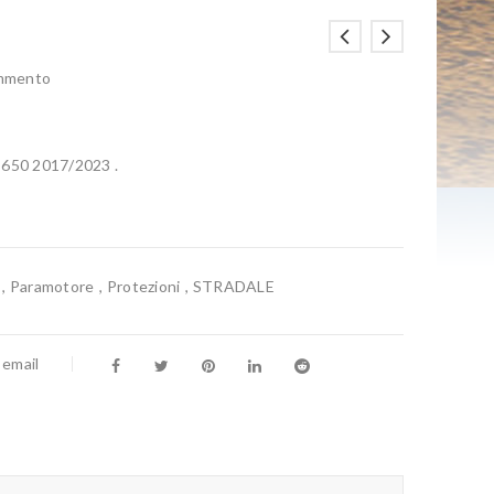
ommento
 650 2017/2023 .
,
Paramotore
,
Protezioni
,
STRADALE
 email