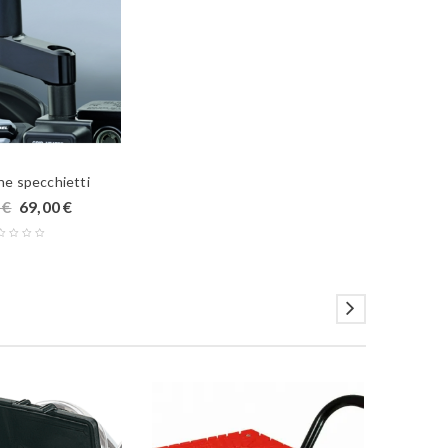
ne specchietti
0
€
69,00
€
PROMO