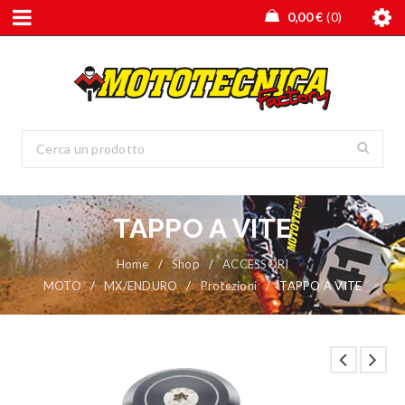
0,00
€
0
TAPPO A VITE
Home
/
Shop
/
ACCESSORI
MOTO
/
MX/ENDURO
/
Protezioni
/
TAPPO A VITE