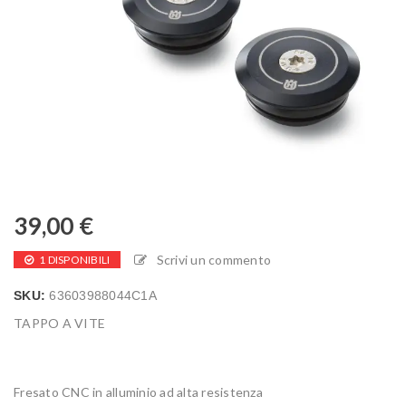
39,00
€
Scrivi un commento
1 DISPONIBILI
SKU:
63603988044C1A
TAPPO A VITE
Fresato CNC in alluminio ad alta resistenza