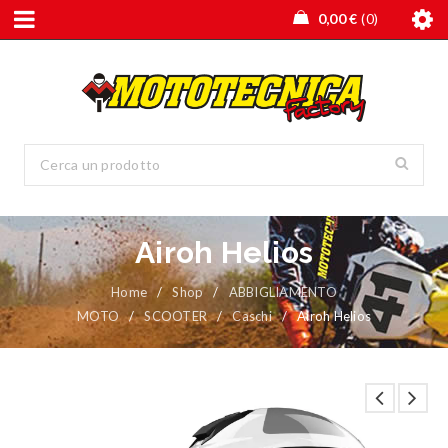
0,00
€
0
Airoh Helios
Home
/
Shop
/
ABBIGLIAMENTO
MOTO
/
SCOOTER
/
Caschi
/
Airoh Helios