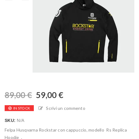
89,00
€
59,00
€
Scrivi un commento
IN STOCK
SKU:
N/A
Felpa Husqvarna Rockstar con cappuccio, modello Rs Replica
Hoodie .