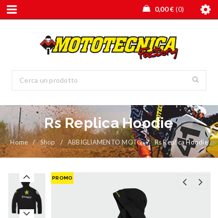
0,00
€
0
Rs Replica Hoodie
Home
/
Shop
/
ABBIGLIAMENTO MOTO
/
Rs Replica Hoodie
PROMO