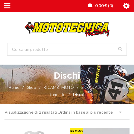
0,00
€
0
Dischi
Home
/
Shop
/
RICAMBI MOTO
/
STRADALE
/
Impianto
frenante
/
Dischi
Visualizzazione di 2 risultati
Ordina in base al più recente
PROMO